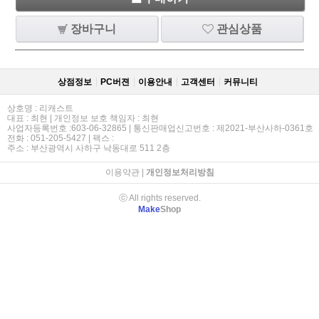
장바구니
관심상품
상점정보
PC버젼
이용안내
고객센터
커뮤니티
상호명 : 리캐스트
대표 : 최현 | 개인정보 보호 책임자 : 최현
사업자등록번호 :603-06-32865 | 통신판매업신고번호 : 제2021-부산사하-0361호
전화 : 051-205-5427 | 팩스 :
주소 : 부산광역시 사하구 낙동대로 511 2층
이용약관
|
개인정보처리방침
ⓒ All rights reserved.
Make
Shop