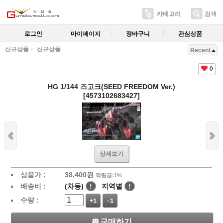
카테고리
검색
로그인
마이페이지
장바구니
관심상품
신규상품
신규상품
Recent
0
HG 1/144 즈고크(SEED FREEDOM Ver.)
[4573102683427]
상세보기
상품가 :
38,400
원
적립금:1%
배송비 :
(차등)
!
지역별
!
수량 :
+1
-1
구매하기