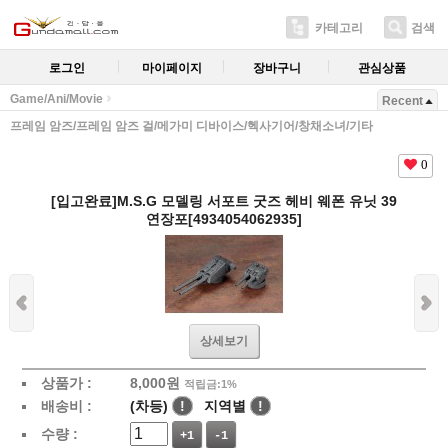
카테고리
검색
로그인
마이페이지
장바구니
관심상품
Game/Ani/Movie
Recent
프레임 암즈/프레임 암즈 걸/메가미 디바이스/헥사기어/창채소녀/기타
0
[입고완료]M.S.G 모델링 서포트 굿즈 헤비 웨폰 유닛 39
연장포[4934054062935]
상세보기
상품가 :
8,000
원
적립금:1%
배송비 :
(차등)
!
지역별
!
수량 :
+1
-1