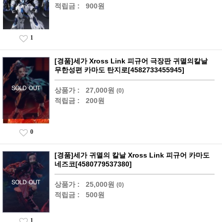
적립금 :
900원
1
[경품]세가 Xross Link 피규어 극장판 귀멸의칼날
무한성편 카마도 탄지로[4582733455945]
상품가 :
27,000원
(0)
적립금 :
200원
0
[경품]세가 귀멸의 칼날 Xross Link 피규어 카마도
네즈코[4580779537380]
상품가 :
25,000원
(0)
적립금 :
500원
1