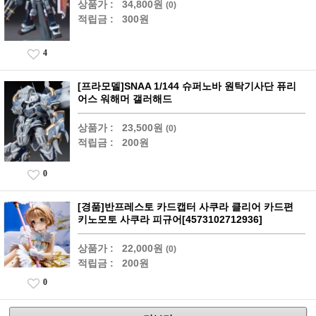
상품가 :
34,800원
(0)
적립금 :
300원
4
[프라모델]SNAA 1/144 슈퍼노바 원탁기사단 퓨리
어스 워해머 갤러해드
상품가 :
23,500원
(0)
적립금 :
200원
0
[경품]반프레스토 카드캡터 사쿠라 클리어 카드편
키노모토 사쿠라 피규어[4573102712936]
상품가 :
22,000원
(0)
적립금 :
200원
0