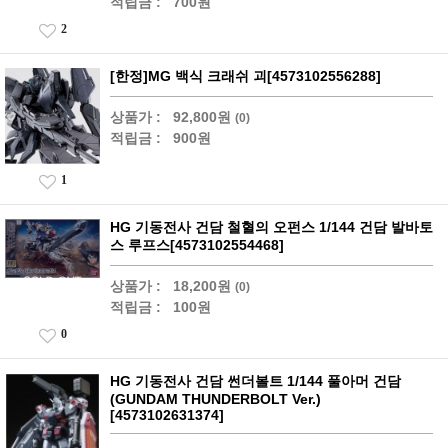
적립금 :
700원
2
[한정]MG 백식 크래쉬 괴[4573102556288]
상품가 :
92,800원
(0)
적립금 :
900원
1
HG 기동전사 건담 철혈의 오펀스 1/144 건담 발바토
스 루프스[4573102554468]
상품가 :
18,200원
(0)
적립금 :
100원
0
HG 기동전사 건담 썬더볼트 1/144 풀아머 건담
(GUNDAM THUNDERBOLT Ver.)
[4573102631374]