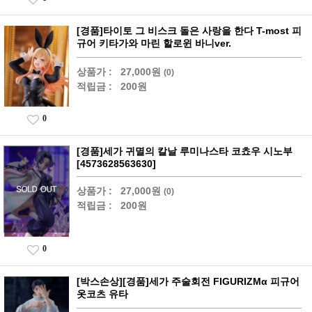
[경품]타이토 그 비스크 돌은 사랑을 한다 T-most 피
규어 키타가와 마린 할로윈 바니ver.
상품가 :
27,000원
(0)
적립금 :
200원
0
[경품]세가 귀멸의 칼날 루미나스타 코쵸우 시노부
[4573628563630]
상품가 :
27,000원
(0)
적립금 :
200원
0
[박스손상][경품]세가 주술회전 FIGURIZMα 피규어
옷코츠 유타