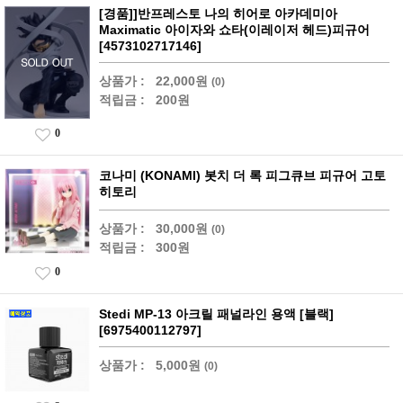
[경품]]반프레스토 나의 히어로 아카데미아
Maximatic 아이자와 쇼타(이레이저 헤드)피규어
[4573102717146]
상품가 :
22,000원
(0)
적립금 :
200원
0
코나미 (KONAMI) 봇치 더 록 피그큐브 피규어 고토
히토리
상품가 :
30,000원
(0)
적립금 :
300원
0
Stedi MP-13 아크릴 패널라인 용액 [블랙]
[6975400112797]
상품가 :
5,000원
(0)