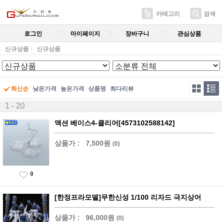
카테고리
검색
로그인
마이페이지
장바구니
관심상품
신규상품
신규상품
최신순
낮은가격
높은가격
상품명
최다리뷰
1 - 20
액션 베이스4-클리어[4573102588142]
상품가 :
7,500원
(0)
0
[한정프라모델]무한신성 1/100 리자드 극지상어
상품가 :
96,000원
(0)