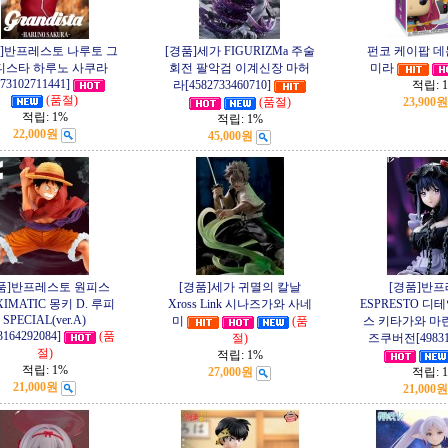
품]반프레스토 나루토 그
[경품]세가 FIGURIZMa 주술
펀코 케이팝 데
디스타 하루노 사쿠라
회전 팔악검 이계신장 마허
미라
573102711441]
라[4582733460710]
적립:
(품절)
(품절)
23,900원
적립:
1%
적립:
1%
22,000원
45,000원
품]반프레스토 원피스
[경품]세가 귀멸의 칼날
[경품]반
IMATIC 몽키 D. 루피
Xross Link 시나즈가와 사네
ESPRESTO 디
SPECIAL(ver.A)
미
(품
스 키타가와 마
3164292084]
(품
절)
즈쿠버전[498316
절)
적립:
1%
적립:
1%
27,000원
적립:
21,000원
21,000원