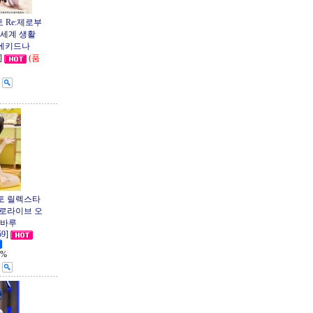
 Re:제로부
이세계 생활
ivi 에키드나
]
(품
토 릴렉스타
) 홀로라이브 오
스바루
59]
1%