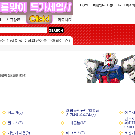
5세이상 수집피규어를 판매하는 쇼핑몰입니다.
초합금피규어/초합금
피그마(6)
성투사
의괴/HI-METAL(7)
넨도로
원피스(8)
드래곤볼(18)
쉬/HE
SMILE
에반게리온(0)
마크로스(0)
로젠메