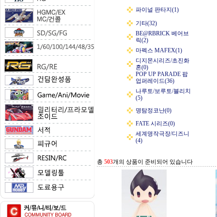
파이널 판타지(1)
기타(32)
BE@RBRICK 베어브
릭(2)
마펙스 MAFEX(1)
디지몬시리즈/초진화
혼(0)
POP UP PARADE 팝
업퍼레이드(36)
나루토/보루토/블리치
(5)
명탐정코난(0)
FATE 시리즈(0)
세계명작극장/디즈니
(4)
총
503
개의 상품이 준비되어 있습니다