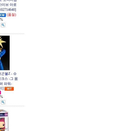
카이브 아로
02714640]
(품절)
1%
드래곤볼Z - 슈
크스 -그 몸
퍼 파워-
31]
1%