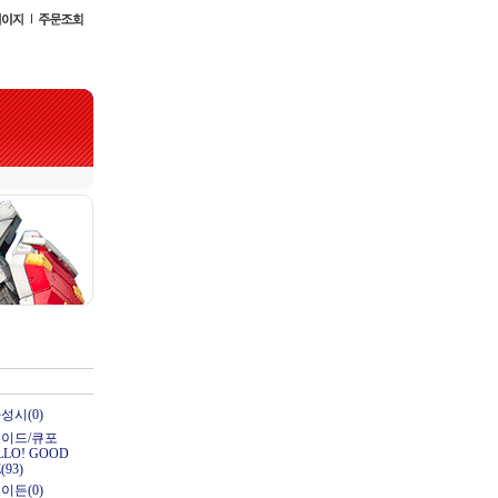
성시(0)
이드/큐포
LLO! GOOD
(93)
이든(0)