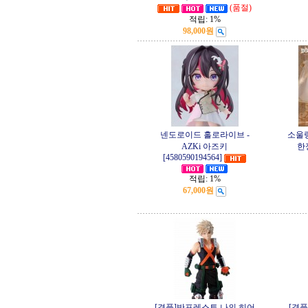
(품절)
적립:
1%
98,000원
넨도로이드 홀로라이브 -
소울
AZKi 아즈키
한
[4580590194564]
적립:
1%
67,000원
[경품]반프레스토 나의 히어
[경