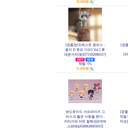
28,000원
[경품]반프레스토 원피스 -
[경품
몽키 D 루피 기어5 Vol.2 휴
[4
대폰거치대[4573102696557]
적립:
1%
21,000원
넨도로이드 서프라이즈 그
[경
비스크 돌은 사랑을 한다 -
잣말 
키타가와 마린 컬렉션(6개박
마오[4
스판매)[4580828665033]