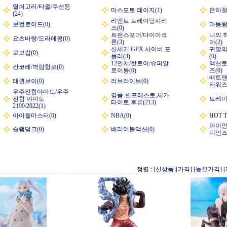
열쇠고리/타올/쿠션등
마스모토 레이지(1)
은하철도
(24)
리멘트 트레이딩시리
보컬로이드(0)
마동왕
즈(0)
트랜스포머/다이아크
나의 
요츠바랑/도라에몽(0)
론(3)
아(2)
신세기 GPX 사이버 포
귀멸의
로보캅(0)
뮬러(3)
(0)
12인치/핫토이/슈퍼알
액션토
칸코레/벽람항로(0)
로이등(0)
즈(0)
배트맨
태권브이(0)
러브라이브(0)
타워즈(
우주전함야마토/우주
경품-반프레스토,세가,
전함 야마토
트레이
타이토,후류(213)
2199/2022(1)
아이돌마스터(0)
NBA(0)
HOT T
아이언
슬램덩크(0)
배리어블액션(0)
디언즈
정렬 :
[신상품]
[가격]
[높은가격]