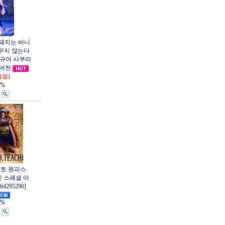
춘돼지는 바니
 꾸지 않는다
규어 사쿠라
 버전
품절)
1%
스토 원피스
인 스페셜 마
4295290]
1%