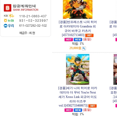
[경품]반프레스토 나의 히어
[경
로 아카데미아 Grandista 피
로 아
규어 바쿠고 카츠키
[4573102713483]
[4
(품절)
적립:
1%
29,000원
[경품]세가 나의 히어로 아카
[경
데미아 더 무비 You're Next
묘한
세가 Xross Link 피규어 미도
그
[4
리야 이즈쿠
vol.1[4582733460673]
(품절)
적립:
1%