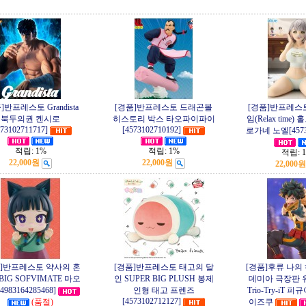
]반프레스토 Grandista
[경품]반프레스토 드래곤볼
[경품]반프레스
북두의권 켄시로
히스토리 박스 타오파이파이
임(Relax time
573102711717]
[4573102710192]
로가네 노엘[45731
적립:
1%
적립:
1%
적립:
22,000원
22,000원
22,000원
품]반프레스토 약사의 혼
[경품]반프레스토 태고의 달
[경품]후류 나의
BIG SOFVIMATE 마오
인 SUPER BIG PLUSH 봉제
데미아 극장판 
983164285468]
인형 태고 프렌즈
Trio-Try-iT
[4573102712127]
(품절)
이즈쿠