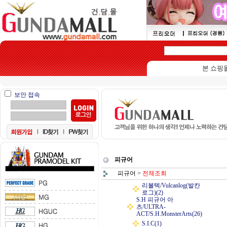
본 쇼핑몰은 1
보안 접속
피규어
피규어
>
전체조회
리볼텍/Vulcanlog(발칸
로그)(2)
S.H 피규어 아
츠/ULTRA-
ACT/S.H.MonsterArts(26)
S.I.C(1)