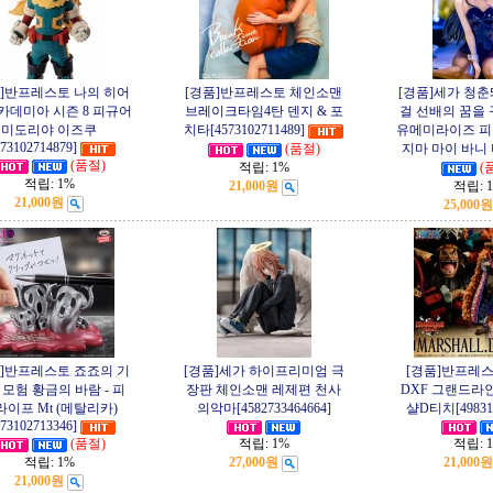
품]반프레스토 나의 히어
[경품]반프레스토 체인소맨
[경품]세가 청
카데미아 시즌 8 피규어
브레이크타임4탄 덴지 & 포
걸 선배의 꿈을
미도리야 이즈쿠
치타[4573102711489]
유메미라이즈 피
573102714879]
(품절)
지마 마이 바니
(품절)
적립:
1%
(
적립:
1%
21,000원
적립:
21,000원
25,000원
품]반프레스토 죠죠의 기
[경품]세가 하이프리미엄 극
[경품]반프레
 모험 황금의 바람 - 피
장판 체인소맨 레제편 천사
DXF 그랜드라
라이프 Mt (메탈리카)
의악마[4582733464664]
샬D티치[498316
573102713346]
(품절)
적립:
1%
적립:
적립:
1%
27,000원
21,000원
21,000원