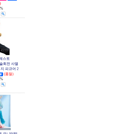
)
1%
프레스토
주술회전 사멸
지 피규어 2
(품절)
1%
토 모니터탑