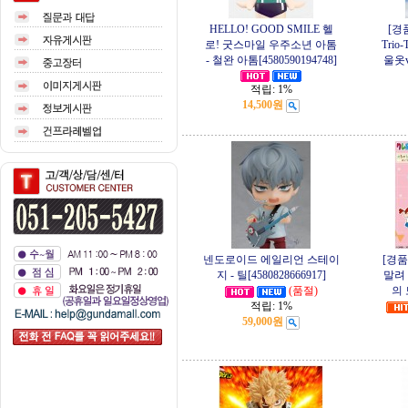
HELLO! GOOD SMILE 헬
[경
로! 굿스마일 우주소년 아톰
Trio
- 철완 아톰[4580590194748]
울옷v
적립:
1%
14,500원
넨도로이드 에일리언 스테이
[경
지 - 틸[4580828666917]
말려
(품절)
의 
적립:
1%
59,000원