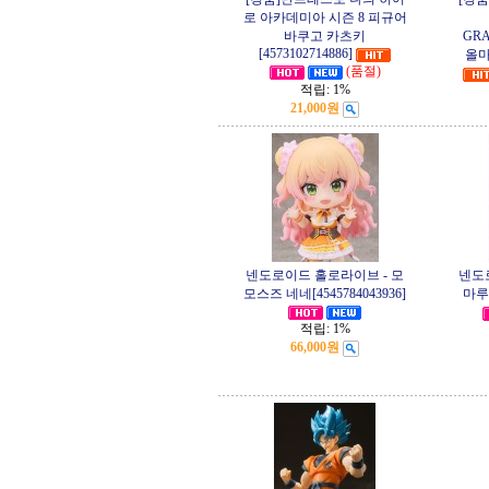
로 아카데미아 시즌 8 피규어
바쿠고 카츠키
GR
[4573102714886]
올마이
(품절)
적립:
1%
21,000원
넨도로이드 홀로라이브 - 모
넨도
모스즈 네네[4545784043936]
마루 
적립:
1%
66,000원