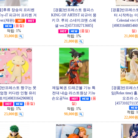
품]후류 장송의 프리렌
[경품]반프레스토 원피스
[경품]반프레스토
-Try-iT 피규어 프리렌 겨
KING OF ARTIST 피규어 몽
터 시작하는 
er.(재판)
키 D. 루피 스네이크맨 스페
Celestial v
(품절)
셜 ver.2[4573102713605]
[4983164885460
적립:
1%
(품절)
절)
33,000원
적립:
1%
21,000원
21,000원
품]반프레스토 짱구는 못
제일복권 드래곤볼 기뉴 특
[경품]반프레스
 엄청 커다란 인형 유리
전대 내습 라스트원상 기뉴
임(Relax time
토끼[4983164296983]
손오공Ver.
(품
오조라 
[45731027113
(품절)
절)
적립:
1%
적립:
1%
적립:
23,000원
98,000원
22,000원