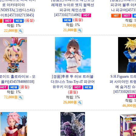
로 아카데미아
레제편 누아르 엣지 컬렉션
피규어 블루 아
ANDISTA(그란디스타)
피규어 체인소맨
나 피규어[45731
[4573102711496]
트[4573102715845]
(품절)
(품절)
적립:
적립:
1%
적립:
1%
21,000원
21,000원
22,000원
로이드 홀로라이브 - 오
[경품]후류 투 러브 트러블
S.H.Figuarts 
폴카[4545784069318]
다크니스 Trio-Try-iT 피규어
퍼 사이야인 트랭
(품절)
유우키 미캉
에 숨겨진 슈
[45731026516
적립:
1%
(품절)
72,000원
적립:
1%
적립:
26,000원
46,000원