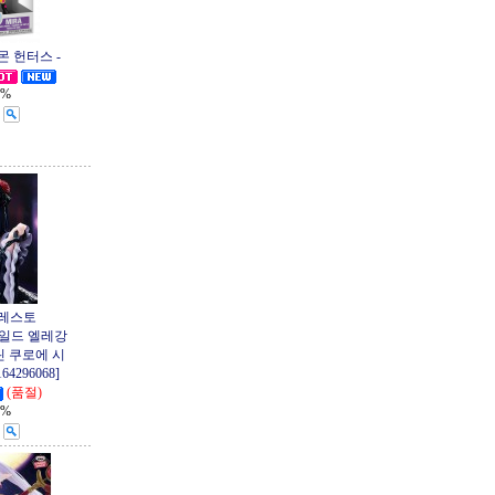
몬 헌터스 -
1%
프레스토
테일드 엘레강
린 쿠로에 시
4296068]
(품절)
1%