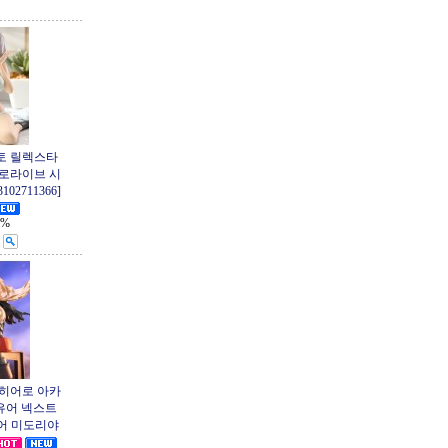
토 릴렉스타
) 홀로라이브 시
02711366]
1%
 히어로 아카
유어 넥스트
 피규어 미도리야