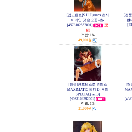
[입고완료]S.H.Figuarts 초사
[경
이어인 갓 손오공 -초-
란
[4
[4573102557001]
(품
절)
적립:
1%
49,000원
[경품]반프레스토 원피스
[경
MAXIMATIC 몽키 D. 루피
MAX
SPECIAL(ver.B)
[4983164292091]
[498
적립:
1%
21,000원