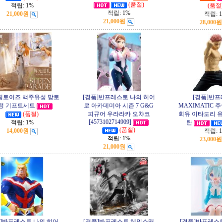
(품절)
적립:
1%
(품절
적립:
1%
21,000원
적립:
21,000원
28,000원
링토이즈 백주유성 망토
[경품]반프레스토 나의 히어
[경품]반
정 기프트세트
로 아카데미아 시즌 7 G&G
MAXIMATIC 
(품절)
피규어 우라라카 오챠코
회유 이타도리 유
[4573102714909]
적립:
1%
탄
(품절)
14,000원
적립:
적립:
1%
23,000원
21,000원
품]반프레스토 나의 히어
[경품]반프레스토 체인소맨
[경품]반프레스