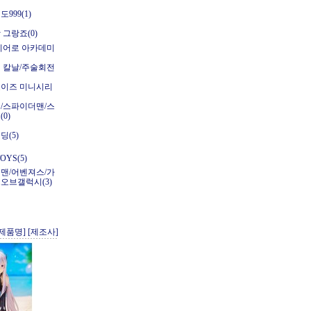
999(1)
 그랑죠(0)
히어로 아카데미
 칼날/주술회전
이즈 미니시리
/스파이더맨/스
0)
딩(5)
OYS(5)
맨/어벤져스/가
오브갤럭시(3)
[제품명]
[제조사]