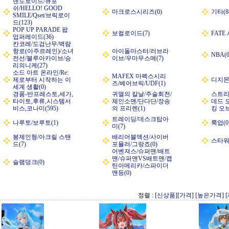
넨도로이드/큐포
쉬/HELLO! GOOD
마크로스시리즈(0)
기타(8
SMILE/Qset/브릭로이
드(123)
POP UP PARADE 팝
보컬로이드(7)
FATE
업퍼레이드(36)
칸코레/도검난무/벽람
항로(아주르레인)/소녀
아이돌마스터/러브라
NBA(0
전선/블루아카이브/승
이브/우마무스메(7)
리의니케(27)
소드 아트 온라인/Re:
MAFEX 마펙스시리
제로부터 시작하는 이
디지몬
즈/베어브릭/UDF(1)
세계 생활(0)
경품-반프레스토,세가,
귀멸의 칼날/주술회전/
스트리
타이토,후류,시스템서
체인소맨/단다단/장송
데드 
비스,코나미(595)
의 프리렌(1)
킹 오브
트레이딩/데스크탑아
나루토/보루토(1)
룩업(0
미(7)
봉제인형/아크릴 스탠
배리어블액션/사이버
스타워
드(7)
포뮬러/그랑죠(0)
어벤져스/슈퍼맨/배트
맨/슈퍼맨VS배트맨/캡
슬램덩크(0)
틴아메리카/스파이더
맨등(0)
정렬 :
[신상품]
[가격]
[높은가격]