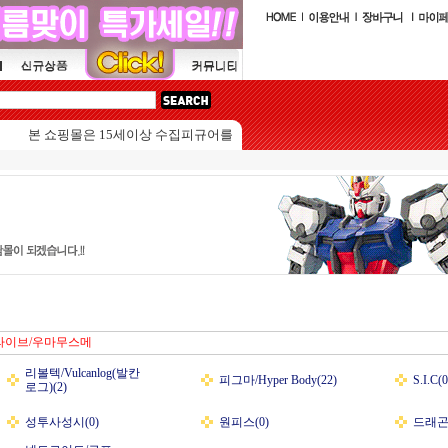
본 쇼핑몰은 15세이상 수집피규어를 판매하는 쇼핑몰입니다.
라이브/우마무스메
리볼텍/Vulcanlog(발칸
피그마/Hyper Body(22)
S.I.C(0
로그)(2)
성투사성시(0)
원피스(0)
드래곤