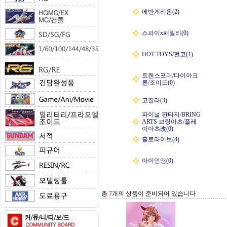
에반게리온(2)
스파이x패밀리(0)
HOT TOYS/펀코(1)
트랜스포머/다이아크
론/조이드(0)
고질라(3)
파이널 판타지/BRING
ARTS 브링아츠/플레
이아츠改(0)
홀로라이브(4)
아이언맨(0)
총
7
개의 상품이 준비되어 있습니다