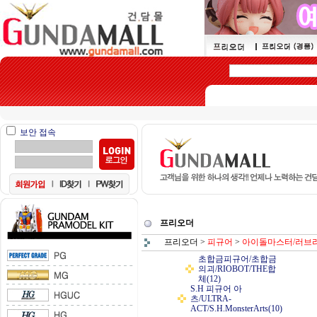
보안 접속
프리오더
프리오더
>
피규어
>
아이돌마스터/러브
초합금피규어/초합금
의괴/RIOBOT/THE합
체(12)
S.H 피규어 아
츠/ULTRA-
ACT/S.H.MonsterArts(10)