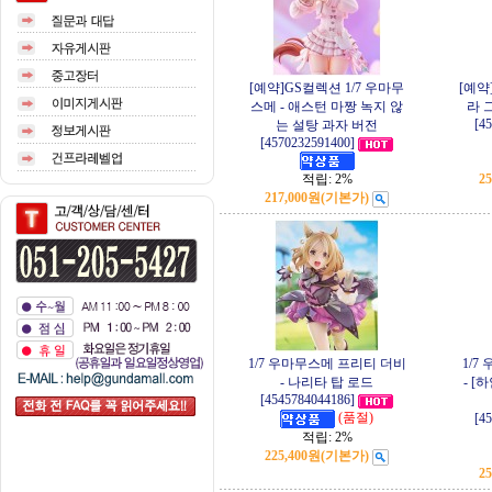
[예약]GS컬렉션 1/7 우마무
[예약
스메 - 애스턴 마짱 녹지 않
라 
[4
는 설탕 과자 버전
[4570232591400]
적립:
2%
2
217,000원
(기본가)
1/7 우마무스메 프리티 더비
1/7
- 나리타 탑 로드
- 
[4545784044186]
(품절)
[4
적립:
2%
225,400원
(기본가)
2