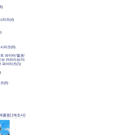
8)
 시리즈(4)
)
시리즈(0)
트 파이터/철권/
오브 어라이브/더
 파이터즈(5)
)
즈(0)
[제품명]
[제조사]